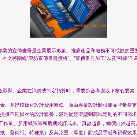
專業的宣傳畫冊是企業展示形象、推廣產品和服務不可或缺的重
本文將圍繞“廊坊宣傳畫冊價格”、“宣傳畫冊加工”以及“科偉”
合影響。企業在詢價或制定預算時，需要綜合考慮以下核心要素
素。基礎模板化設計費用較低，而由專業設計師根據品牌量身定
提供不同檔次的設計套餐，滿足從經濟型到高端定制的不同需求
工作量、所用紙張量和后期裝訂成本。頁數越多，總價自然越高。常
紙、藝術紙、特種紙）及其克重（厚度）對成品手感和視覺效果