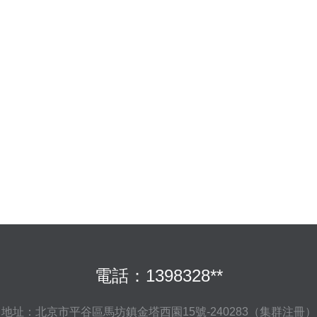
電話：1398328**
地址：北京市平谷區馬坊鎮金塔西園15號-240283（集群注冊）