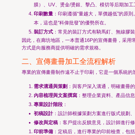
膜）、UV、燙金/燙銀、擊凸、模切等后期加
印刷數量
：印刷遵循“量越大，單價越低”的原
本，這也是“科偉批發”的優勢所在。
裝訂方式
：常見的裝訂方式有騎馬釘、無線膠裝
因此，在廊坊地區，一本普通16P的宣傳畫冊，采用
方式是向服務商提供明確的需求規格。
二、宣傳畫冊加工全流程解析
專業的宣傳畫冊制作遠不止于印刷，它是一個系統的
需求溝通與策劃
：與客戶深入溝通，明確畫冊的
內容梳理與文案撰寫
：整理企業資料、產品信息
專業設計階段
：
初稿設計
：設計師根據策劃方案進行版式規劃、
修改與定稿
：客戶提出反饋意見，設計師進行修
印前準備
：定稿后，進行專業的印前檢查，包括