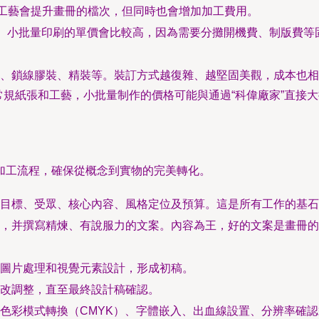
工工藝會提升畫冊的檔次，但同時也會增加加工費用。
則。小批量印刷的單價會比較高，因為需要分攤開機費、制版費
、鎖線膠裝、精裝等。裝訂方式越復雜、越堅固美觀，成本也相
常規紙張和工藝，小批量制作的價格可能與通過“科偉廠家”直接
加工流程，確保從概念到實物的完美轉化。
目標、受眾、核心內容、風格定位及預算。這是所有工作的基石
，并撰寫精煉、有說服力的文案。內容為王，好的文案是畫冊的
圖片處理和視覺元素設計，形成初稿。
改調整，直至最終設計稿確認。
色彩模式轉換（CMYK）、字體嵌入、出血線設置、分辨率確