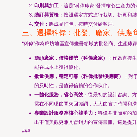
印刷與加工
：這是“科偉廠家”發揮核心生產力
裝訂與質檢
：按照選定方式進行裁切、折頁和裝
交付
：將成品打包，按時交付給客戶。
三、選擇科偉：批發、廠家、供應
“科偉”作為廊坊地區宣傳畫冊領域的批發商、生產廠
源頭廠家，價格優勢（科偉廠家）
：作為直接生
能在成本上獲得優化。
批量供應，穩定可靠（科偉批發/供應商）
：對
的及時性，是值得信賴的合作伙伴。
一體化服務，省心高效
：從最初的設計咨詢、方
需在不同環節間來回協調，大大節省了時間和溝
專業設計服務為核心競爭力
：科偉并非簡單的加
出不僅美觀更兼具營銷力的宣傳畫冊。這是提升
###